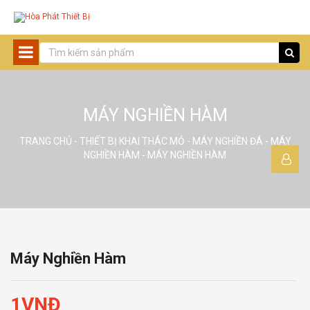
MÁY NGHIỀN HÀM
TRANG CHỦ
-
THIẾT BỊ KHAI THÁC MỎ
-
MÁY NGHIỀN ĐÁ
-
MÁY
NGHIỀN HÀM
- MÁY NGHIỀN HÀM
Máy Nghiền Hàm
1
VNĐ