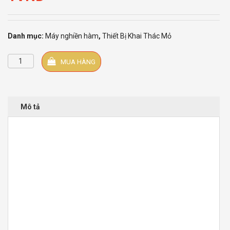
Danh mục:
Máy nghiền hàm
,
Thiết Bị Khai Thác Mỏ
Máy
MUA HÀNG
nghiền
hàm
số
lượng
Mô tả